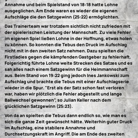
Annahme und beim Spielstand von 18:18 hatte Lohne
ausgeglichen. Am Ende waren es wieder die eigenen
Aufschläge die den Satzgewinn (25:22) ermöglichten.
Das Trainerteam war trotzdem sichtlich nicht zufrieden mit
der spielerischen Leistung der Mannschaft. Zu viele Fehler
im eigenen Spiel ließen Lohne in der Hoffnung, etwas holen
zu können. So konnten die Tebus den Druck im Aufschlag
nicht mit in den zweiten Satz nehmen. Dazu spielten die
Firstladies gegen die kämpfenden Gastgeber zu fehlerhaft.
Folgerichtig führte Lohne weite Strecken des Satzes und es
sah alles nach einem Satzgewinn für die Heimmannschaft
aus. Beim Stand von 19:22 ging jedoch Ines Jankowski zum
Aufschlag und brachte die Tebus mit einer Aufschlagserie
wieder in die Spur. "Erst als der Satz schon fast verloren
war, haben wir plötzlich die Fehler abgestellt und lange
Ballwechsel gewonnen", so Julian Keller nach dem
glücklichen Satzgewinn (25:23).
Von da an spielten die Tebus dann endlich so, wie man es
sich die ganze Zeit gewünscht hätte. Weiterhin guter Druck
im Aufschlag, eine stabilere Annahme und
Durchsetzungskraft im Angriff. Die am Ende des zweiten