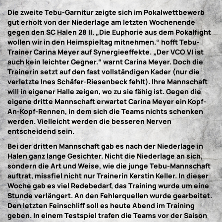
Die zweite Tebu-Garnitur zeigte sich im Pokalwettbewerb
gut erholt von der Niederlage am letzten Wochenende
gegen den SC Halen 28 II. „Die Euphorie aus dem Pokalfight
wollen wir in den Heimspieltag mitnehmen.“ hofft Tebu-
Trainer Carina Meyer auf Synergieeffekte. „Der VCO VI ist
auch kein leichter Gegner.“ warnt Carina Meyer. Doch die
Trainerin setzt auf den fast vollständigen Kader (nur die
verletzte Ines Schäfer-Riesenbeck fehlt). Ihre Mannschaft
will in eigener Halle zeigen, wo zu sie fähig ist. Gegen die
eigene dritte Mannschaft erwartet Carina Meyer ein Kopf-
An-Kopf-Rennen, in dem sich die Teams nichts schenken
werden. Vielleicht werden die besseren Nerven
entscheidend sein.
Bei der dritten Mannschaft gab es nach der Niederlage in
Halen ganz lange Gesichter. Nicht die Niederlage an sich,
sondern die Art und Weise, wie die junge Tebu-Mannschaft
auftrat, missfiel nicht nur Trainerin Kerstin Keller. In dieser
Woche gab es viel Redebedarf, das Training wurde um eine
Stunde verlängert. An den Fehlerquellen wurde gearbeitet.
Den letzten Feinschliff soll es heute Abend im Training
geben. In einem Testspiel trafen die Teams vor der Saison