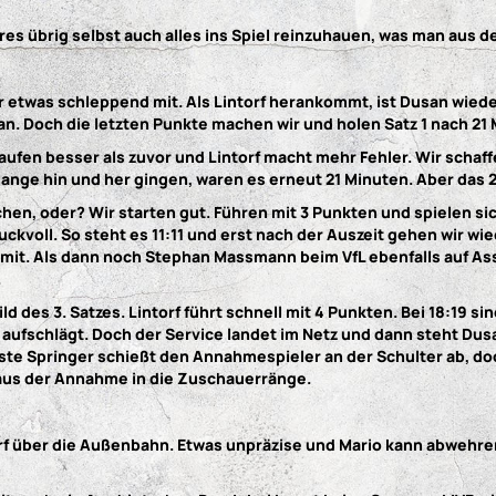
res übrig selbst auch alles ins Spiel reinzuhauen, was man aus 
 etwas schleppend mit. Als Lintorf herankommt, ist Dusan wieder
an. Doch die letzten Punkte machen wir und holen Satz 1 nach 21 
 laufen besser als zuvor und Lintorf macht mehr Fehler. Wir schaf
lange hin und her gingen, waren es erneut 21 Minuten. Aber das 2
hen, oder? Wir starten gut. Führen mit 3 Punkten und spielen sich
uckvoll. So steht es 11:11 und erst nach der Auszeit gehen wir wie
mit. Als dann noch Stephan Massmann beim VfL ebenfalls auf Ass 
.
ild des 3. Satzes. Lintorf führt schnell mit 4 Punkten. Bei 18:19 si
23 aufschlägt. Doch der Service landet im Netz und dann steht Du
erste Springer schießt den Annahmespieler an der Schulter ab, d
 aus der Annahme in die Zuschauerränge.
torf über die Außenbahn. Etwas unpräzise und Mario kann abwehre