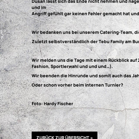
Dusan lässt sich das Ende nicht nehmen und nagel
und im
Angriff gefühlt gar keinen Fehler gemacht hat un
Wir bedanken uns bei unserem Catering-Team, die a
Zuletzt selbstverständlich der Tebu Family am B
Wir melden uns die Tage mit einem Rückblick auf 2
Fashion, Sportlerwahl und und und…).
Wir beenden die Hinrunde und somit auch das Jahr
Oder schon vorher beim internen Turnier?
Foto: Hardy Fischer
ZURÜCK ZUR ÜBERSICHT »