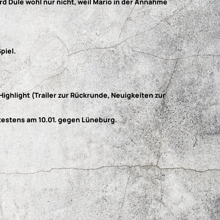
rd Dule wohl nur nicht, weil Mario in der Annahme
piel.
Highlight (Trailer zur Rückrunde, Neuigkeiten zur
ätestens am 10.01. gegen Lüneburg.