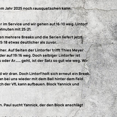
dem Jahr 2025 noch rausquetschen kann.
 im Service und wir gehen auf 16:10 weg. Lintorf
Minuten mit 25:21.
fen mehrere Breaks und die Serien liefert jetzt
5:18 etwas deutlicher als zuvor.
er. Auf Seiten der Lintorfer trifft Thies Meyer
der auf 19:16 weg. Doch selbiger Lintorfer ist
oder Ar…… geht, ist der Satz so gut wie weg. Wir
nd wir dran. Doch Lintorf holt sich erneut ein Break.
san bei uns wieder mit dem Ball hinter dem Feld
och der VfL kann aufbauen. Block Yannick und
n. Paul sucht Yannick, der den Block anschlägt