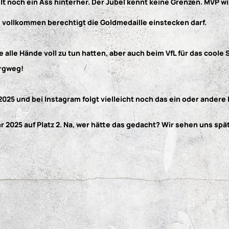
t noch ein Ass hinterher. Der Jubel kennt keine Grenzen. MVP wi
d vollkommen berechtigt die Goldmedaille einstecken darf.
lle Hände voll zu tun hatten, aber auch beim VfL für das coole S
urgweg!
025 und bei Instagram folgt vielleicht noch das ein oder andere 
 2025 auf Platz 2. Na, wer hätte das gedacht? Wir sehen uns sp