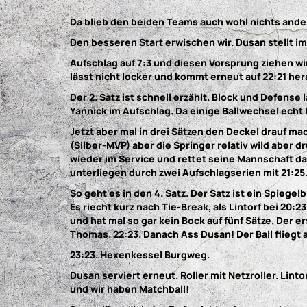
Da blieb den beiden Teams auch wohl nichts ande
Den besseren Start erwischen wir. Dusan stellt im
Aufschlag auf 7:3 und diesen Vorsprung ziehen wir
lässt nicht locker und kommt erneut auf 22:21 her
Der 2. Satz ist schnell erzählt. Block und Defense
Yannick im Aufschlag. Da einige Ballwechsel echt 
Jetzt aber mal in drei Sätzen den Deckel drauf mac
(Silber-MVP) aber die Springer relativ wild aber dr
wieder im Service und rettet seine Mannschaft da
unterliegen durch zwei Aufschlagserien mit 21:25
So geht es in den 4. Satz. Der Satz ist ein Spiegelb
Es riecht kurz nach Tie-Break, als Lintorf bei 20:
und hat mal so gar kein Bock auf fünf Sätze. Der 
Thomas. 22:23. Danach Ass Dusan! Der Ball fliegt
23:23. Hexenkessel Burgweg.
Dusan serviert erneut. Roller mit Netzroller. Lin
und wir haben Matchball!