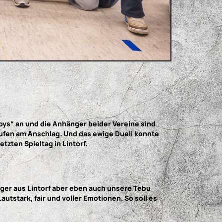
bys“ an und die Anhänger beider Vereine sind
laufen am Anschlag. Und das ewige Duell konnte
tzten Spieltag in Lintorf.
nger aus Lintorf aber eben auch unsere Tebu
utstark, fair und voller Emotionen. So soll es