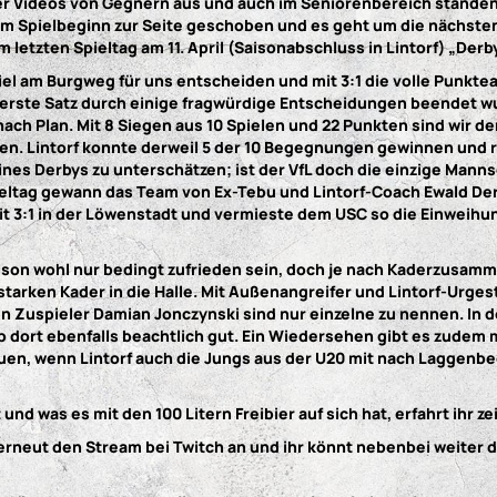
er Videos von Gegnern aus und auch im Seniorenbereich standen
zum Spielbeginn zur Seite geschoben und es geht um die nächsten
 letzten Spieltag am 11. April (Saisonabschluss in Lintorf) „Der
el am Burgweg für uns entscheiden und mit 3:1 die volle Punkte
 erste Satz durch einige fragwürdige Entscheidungen beendet wu
 nach Plan. Mit 8 Siegen aus 10 Spielen und 22 Punkten sind wir 
n. Lintorf konnte derweil 5 der 10 Begegnungen gewinnen und ran
 eines Derbys zu unterschätzen; ist der VfL doch die einzige Mann
tag gewann das Team von Ex-Tebu und Lintorf-Coach Ewald Derks
t 3:1 in der Löwenstadt und vermieste dem USC so die Einweihun
Saison wohl nur bedingt zufrieden sein, doch je nach Kaderzusa
tarken Kader in die Halle. Mit Außenangreifer und Lintorf-Urg
Zuspieler Damian Jonczynski sind nur einzelne zu nennen. In 
b dort ebenfalls beachtlich gut. Ein Wiedersehen gibt es zudem 
euen, wenn Lintorf auch die Jungs aus der U20 mit nach Laggenbe
 und was es mit den 100 Litern Freibier auf sich hat, erfahrt ihr z
ir erneut den Stream bei Twitch an und ihr könnt nebenbei weite