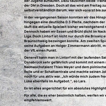
der Jugend auflaufen. Dazu tauschen beide Train
der DM in Dresden. Doch all das wird am Freitag 
selbstverständlich darum, wer sich vorerst bis zum
In der vergangenen Saison konnten wir das Hinspi
hingegen eine deutliche 0:3-Pleite, nachdem der
läuft die aktuelle Spielzeit bisher weitestgehend
Dennoch haben wir Essen und Brühl dicht im Nacke
Liga. Doch Lintorf ist nicht nur durch die Brisanz
Braunschweig bezwingen konnte. Am zweiten Spiel
seine Aufgaben an Holger Zimmermann abtritt, mi
der VfL einen Punkt.
Generell kann man in Lintorf mit der laufenden 
Osnabrück sehr gefährlich und kommt mit einem s
Nachwuchstalent Thies Meyer und dem polnischen 
Rolle und er Schaltzentrale und machte seinen Jo
noch für uns aktiv war. „Ich würde mich zudem fr
Lüke ebenfalls im Aufgebot.“, so Lars.
Es ist alles angerichtet für ein absolutes Highlight
Für alle, die es eher besinnlich halten, werfen w
empfehlenswert.