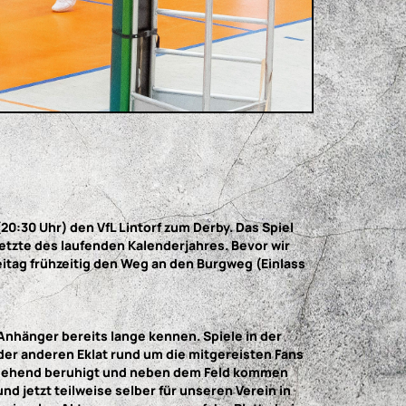
0:30 Uhr) den VfL Lintorf zum Derby. Das Spiel
letzte des laufenden Kalenderjahres. Bevor wir
eitag frühzeitig den Weg an den Burgweg (Einlass
Anhänger bereits lange kennen. Spiele in der
 oder anderen Eklat rund um die mitgereisten Fans
itestgehend beruhigt und neben dem Feld kommen
d jetzt teilweise selber für unseren Verein in