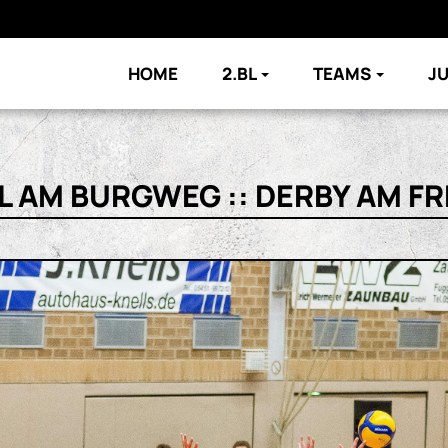
HOME
2.BL
TEAMS
J
 AM BURGWEG :: DERBY AM FR