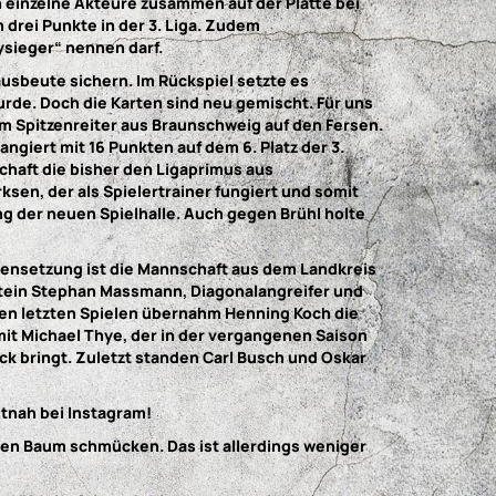
 einzelne Akteure zusammen auf der Platte bei
 drei Punkte in der 3. Liga. Zudem
bysieger“ nennen darf.
ausbeute sichern. Im Rückspiel setzte es
rde. Doch die Karten sind neu gemischt. Für uns
dem Spitzenreiter aus Braunschweig auf den Fersen.
giert mit 16 Punkten auf dem 6. Platz der 3.
schaft die bisher den Ligaprimus aus
en, der als Spielertrainer fungiert und somit
g der neuen Spielhalle. Auch gegen Brühl holte
mmensetzung ist die Mannschaft aus dem Landkreis
estein Stephan Massmann, Diagonalangreifer und
den letzten Spielen übernahm Henning Koch die
mit Michael Thye, der in der vergangenen Saison
ck bringt. Zuletzt standen Carl Busch und Oskar
eitnah bei Instagram!
r den Baum schmücken. Das ist allerdings weniger