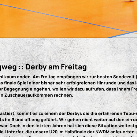
weg :: Derby am Freitag
l kaum enden. Am Freitag empfangen wir zur besten Sendezeit (2
 finale Spiel einer bisher sehr erfolgreichen Hinrunde und das 
der Begegnung eingehen, wollen wir dazu aufrufen, dass ihr am Fr
hohen Zuschaueraufkommen rechnen.
astiert, kommt es zu einem der Derbys die die erfahrenen Tebu-
ets heiß und oft eng geführt. Wir gehen nicht weiter auf den ein
tzig war. Doch in den letzten Jahren hat sich diese Situation we
 Lintorfer, die unsere U20 im Halbfinale der NWDM anfeuerten un