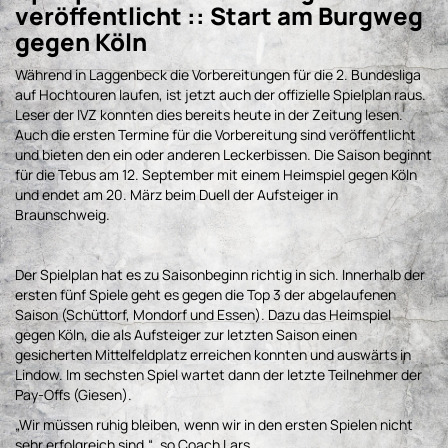
veröffentlicht :: Start am Burgweg
gegen Köln
Während in Laggenbeck die Vorbereitungen für die 2. Bundesliga
auf Hochtouren laufen, ist jetzt auch der offizielle Spielplan raus.
Leser der IVZ konnten dies bereits heute in der Zeitung lesen.
Auch die ersten Termine für die Vorbereitung sind veröffentlicht
und bieten den ein oder anderen Leckerbissen. Die Saison beginnt
für die Tebus am 12. September mit einem Heimspiel gegen Köln
und endet am 20. März beim Duell der Aufsteiger in
Braunschweig.
Der Spielplan hat es zu Saisonbeginn richtig in sich. Innerhalb der
ersten fünf Spiele geht es gegen die Top 3 der abgelaufenen
Saison (Schüttorf, Mondorf und Essen). Dazu das Heimspiel
gegen Köln, die als Aufsteiger zur letzten Saison einen
gesicherten Mittelfeldplatz erreichen konnten und auswärts in
Lindow. Im sechsten Spiel wartet dann der letzte Teilnehmer der
Pay-Offs (Giesen).
„Wir müssen ruhig bleiben, wenn wir in den ersten Spielen nicht
sehr erfolgreich sind.“, so Coach Lars.