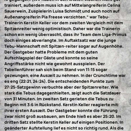
trainiert, außerdem muss ich auf Mittelangreiferin Celina
Sauerwein, Zuspielerin Luisa Schmidt und auch noch auf
Außenangreiferin Pia Freese verzichten.“ war Tebu-
Trainerin Kerstin Keller vor dem zweiten Vergleich mit dem
Spitzenreiter wenig optimistisch. Daher war die Trainerin
schon ein wenig überrascht, dass ihr Team dem Liga-Primus
doch einiges abverlangte. Im Auftaktsatz war die junge
Tebu-Mannschaft mit Spitzen-reiter sogar auf Augenhöhe.
Der Gastgeber hatte Probleme mit dem guten
Aufschlagspiel der Gäste und konnte so seine
Angriffsstärke nicht wie gewohnt ausspielen. Der
Tabellenführer sah sich beim Stand von 11:15 sogar
gezwungen, eine Auszeit zu nehmen. In der Crunchtime war
es eng (22:21, 24:24). Die entscheidenden Punkte zum
27:25-Satzgewinn verbuchte aber der Spitzenreiter. Wie
stark die Tebus dagegenhielten, zeigt auch die Satzdauer
von 31 Minuten. Im zweiten Satz gerieten die Tebus zu
Beginn mit 3:6 in Rückstand. Kerstin Keller reagierte mit
ihrer ersten Auszeit. Der Gastgeber konnte die Führung
zwar nicht groß ausbauen, am Ende hieß es aber 25:20. Im
dritten Satz stellte Kerstin Keller auf einigen Positionen. In
geänderter Aufstellung lief es nicht so richtig rund. Als die