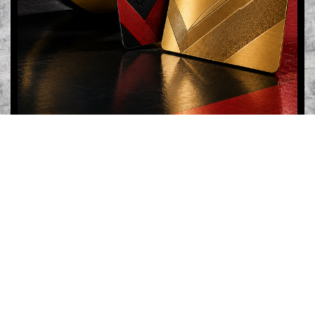
Dauerkarten verfügbar :: Vorteile jetzt
sichern :: Gold-Version für die Tebu
Family
In der kommenden Saison stehen 12 Heimspiele auf dem
Plan. die längste Pflichtspielsaison der letzten 10 Jahre
ruft mit einigen Knallern. Wenn am 12. September der
Startschuss zur neuen Saison am Burgweg fällt, können
sich Laggenbecker, Volleyballfreunde und die Tebu
Family mit uns auf eine anstrengende und
herausfordernde Reise machen.