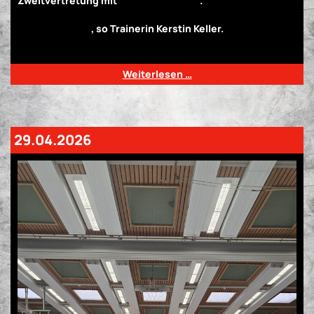
Zweitvertretung mit
3:1 die Oberhand
.
„Die Jugend hat
gezeigt, was sie kann – aber heute war die Erfahrung
entscheidend“
, so Trainerin Kerstin Keller.
Ein Abend mit
zwei Gesichtern!
Weiterlesen …
29.04.2026