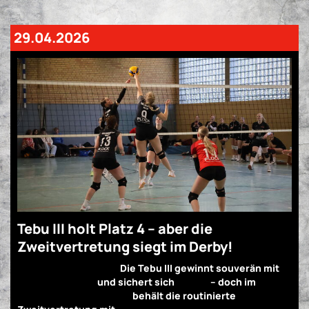
29.04.2026
Tebu III holt Platz 4 – aber die
Zweitvertretung siegt im Derby!
Starkes Saisonfinale!
Die Tebu III gewinnt souverän mit
3:0 gegen Venne
und sichert sich
Platz 4
– doch im
packenden Vereinsduell
behält die routinierte