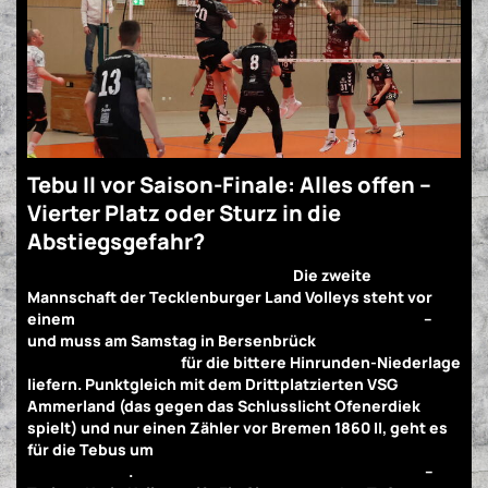
Tebu II vor Saison-Finale: Alles offen –
Vierter Platz oder Sturz in die
Abstiegsgefahr?
Nervenkitzel bis zur letzten Minute!
Die zweite
Mannschaft der Tecklenburger Land Volleys steht vor
einem
Saisonfinale mit allem, was die Tabelle hergibt
–
und muss am Samstag in Bersenbrück
Wiedergutmachung
für die bittere Hinrunden-Niederlage
liefern. Punktgleich mit dem Drittplatzierten VSG
Ammerland (das gegen das Schlusslicht Ofenerdiek
spielt) und nur einen Zähler vor Bremen 1860 II, geht es
für die Tebus um
Platz 4 – oder den Absturz in die
Abstiegszone
.
„Wir dürfen uns keine Patzer leisten!“
–