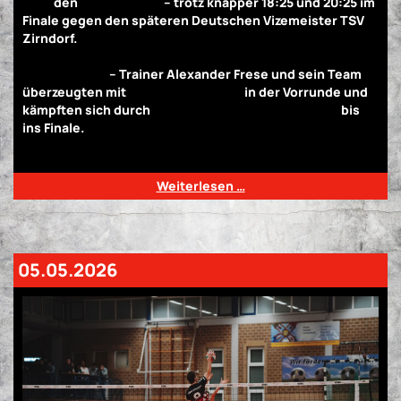
Cup“
den
zweiten Platz
– trotz knapper 18:25 und 20:25 im
Finale gegen den späteren Deutschen Vizemeister TSV
Zirndorf.
„Der Zusammenhalt und die gezeigten
Leistungen waren das Highlight – der zweite Platz ist ein
toller Erfolg!“
– Trainer Alexander Frese und sein Team
überzeugten mit
zwei klaren Siegen
in der Vorrunde und
kämpften sich durch
drei enge Entscheidungssätze
bis
ins Finale.
Ein Wochenende voller Leidenschaft und
Teamgeist!
Weiterlesen …
05.05.2026