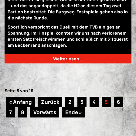
– und das sogar doppelt, da die H2 an diesem Tag zwei
Partien bestreitet. Die Burgweg-Festspiele gehen also in
die nächste Runde.
Sportlich verspricht das Duell mit dem TVB einiges an
Spannung. Im Hinspiel konnten wir uns nach verlorenem
ersten Satz freischwimmen und schließlich mit 3:1 zuerst
am Beckenrand anschlagen.
Weiterlesen …
Seite 5 von 16
« Anfang
Zurück
2
3
4
5
6
7
8
Vorwärts
Ende »