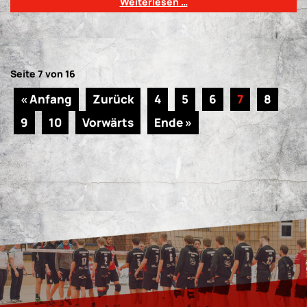
Weiterlesen …
Seite 7 von 16
« Anfang
Zurück
4
5
6
7
8
9
10
Vorwärts
Ende »