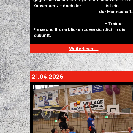
Konsequenz – doch der
vierte Platz
ist ein
starker Beweis für das Potenzial
der Mannschaft.
„Das war ein Turnier, das uns zeigt: Wir gehören
zu den besten Teams der Region!“
– Trainer
Frese und Brune blicken zuversichtlich in die
Zukunft.
Weiterlesen …
21.04.2026