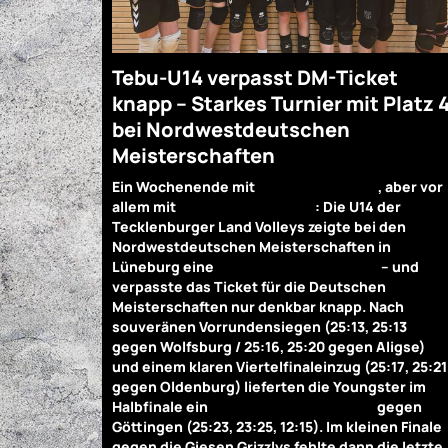
Tebu-U14 verpasst DM-Ticket
knapp – Starkes Turnier mit Platz 
bei Nordwestdeutschen
Meisterschaften
Ein Wochenende mit
Höhen und Tiefen
, aber vor
allem mit
großem Kampfgeist
: Die U14 der
Tecklenburger Land Volleys zeigte bei den
Nordwestdeutschen Meisterschaften in
Lüneburg eine
überzeugende Leistung
– und
verpasste das Ticket für die Deutschen
Meisterschaften nur denkbar knapp. Nach
souveränen Vorrundensiegen (25:13, 25:13
gegen Wolfsburg / 25:16, 25:20 gegen Aligse)
und einem klaren Viertelfinaleinzug (25:17, 25:21
gegen Oldenburg) lieferten die Youngster im
Halbfinale ein
episches Dreisatz-Duell
gegen
Göttingen (25:23, 23:25, 12:15). Im kleinen Finale
gegen die Giesen Grizzlys fehlte dann die letzte