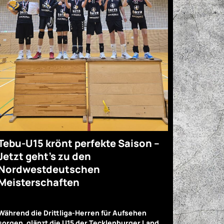
Tebu-U15 krönt perfekte Saison –
Jetzt geht’s zu den
Nordwestdeutschen
Meisterschaften
Während die Drittliga-Herren für Aufsehen
sorgen, glänzt die U15 der Tecklenburger Land