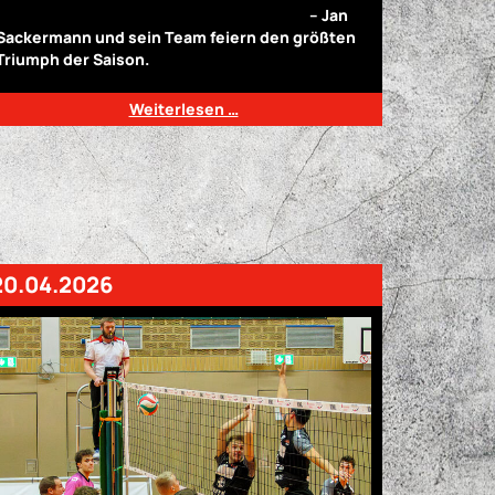
ist ein Riesenerfolg für unseren Verein!“
– Jan
Sackermann und sein Team feiern den größten
Triumph der Saison.
Weiterlesen …
20.04.2026