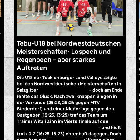
4
Tebu-U18 bei Nordwestdeutschen
Meisterschaften: Lospech und
Regenpech – aber starkes
Auftreten
Die U18 der Tecklenburger Land Volleys zeigte
bei den Nordwestdeutschen Meisterschaften in
Salzgitter
Kampfgeist und Klasse
– doch am Ende
fehlte das Glück. Nach zwei knappen Siegen in
der Vorrunde (25:23, 26:24 gegen MTV
Stederdorf) und einer Niederlage gegen den
Gastgeber (19:25, 13:25) traf das Team um
Trainer Witali Zinn im Viertelfinale auf den
späteren Turniersieger SVG Lüneburg
– und hielt
trotz 0:2 (16:25, 16:25) ehrenhaft dagegen. Doch
dann kam das
Aus durch Regen
: Wegen eines