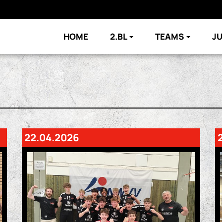
HOME
2.BL
TEAMS
J
22.04.2026