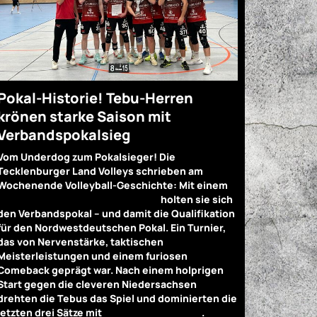
Pokal-Historie! Tebu-Herren
krönen starke Saison mit
Verbandspokalsieg
Vom Underdog zum Pokalsieger! Die
Tecklenburger Land Volleys schrieben am
Wochenende Volleyball-Geschichte: Mit einem
3:2-Finalsieg gegen GfL Hannover
holten sie sich
den Verbandspokal – und damit die Qualifikation
für den Nordwestdeutschen Pokal. Ein Turnier,
das von Nervenstärke, taktischen
Meisterleistungen und einem furiosen
Comeback geprägt war. Nach einem holprigen
Start gegen die cleveren Niedersachsen
drehten die Tebus das Spiel und dominierten die
letzten drei Sätze mit
25:13, 25:13 und 15:8
.
„Das