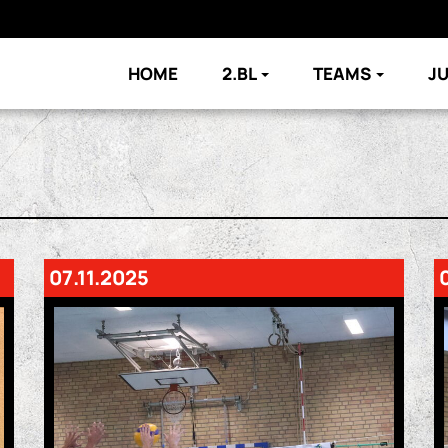
HOME
2.BL
TEAMS
J
07.11.2025