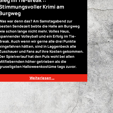
Sieg im Tie-Break ::
Stimmungsvoller Krimi am
Burgweg
Was war denn das? Am Samstagabend zur
besten Sendezeit bebte die Halle am Burgweg
wie schon lange nicht mehr. Volles Haus,
spannender Volleyball und ein Erfolg im Tie-
Break. Auch wenn wir gerne alle drei Punkte
eingefahren hätten, sind in Laggenbeck alle
Zuschauer und Fans auf ihre Kosten gekommen.
Der Spielverlauf hat den Puls wohl bei allen
Mitfiebernden höher getrieben als die
gruseligsten Halloweenkostüme tags zuvor.
Weiterlesen …