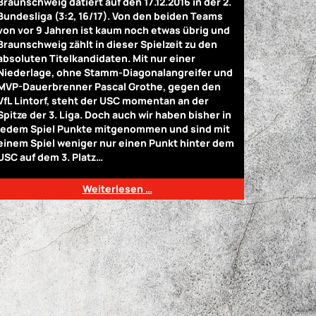
Braunschweig datiert auf den 17.12.2016 in der 2.
Bundesliga (3:2, 16/17). Von den beiden Teams
von vor 9 Jahren ist kaum noch etwas übrig und
Braunschweig zählt in dieser Spielzeit zu den
absoluten Titelkandidaten. Mit nur einer
Niederlage, ohne Stamm-Diagonalangreifer und
MVP-Dauerbrenner Pascal Grothe, gegen den
VfL Lintorf, steht der USC momentan an der
Spitze der 3. Liga. Doch auch wir haben bisher in
jedem Spiel Punkte mitgenommen und sind mit
einem Spiel weniger nur einen Punkt hinter dem
USC auf dem 3. Platz…
Weiterlesen …