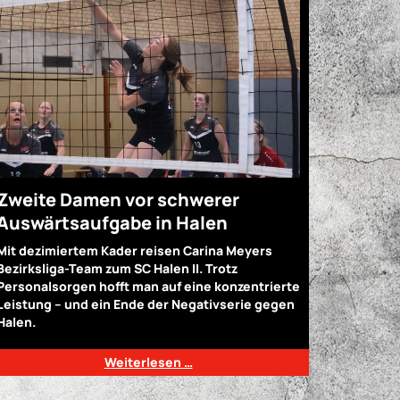
Zweite Damen vor schwerer
Auswärtsaufgabe in Halen
Mit dezimiertem Kader reisen Carina Meyers
Bezirksliga-Team zum SC Halen II. Trotz
Personalsorgen hofft man auf eine konzentrierte
Leistung – und ein Ende der Negativserie gegen
Halen.
Weiterlesen …