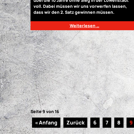
übel die 10 Jahre ohne Sieg in der Löwenstadt
voll. Dabei müssen wir uns vorwerfen lassen,
dass wir den 2. Satz gewinnen müssen.
Weiterlesen …
Seite 9 von 16
« Anfang
Zurück
6
7
8
9